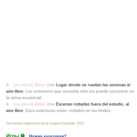
3.
_
(en plural)
Área:
cine
Lugar donde se ruedan las escenas al
aire libre:
Los exteriores que necesita sólo los puede encontrar en
la selva ecuatorial.
4.
_
(en plural)
Área:
cine
Escenas rodadas fuera del estudio, al
aire libre:
Esos exteriores están rodados en los Andes.
Diccionario Salamanca de la Lengua Española
.
2015
.
Игры ⚽
Нужна курсовая?