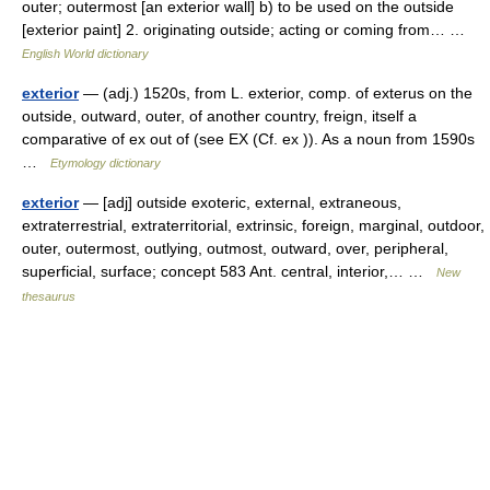
outer; outermost [an exterior wall] b) to be used on the outside
[exterior paint] 2. originating outside; acting or coming from… …
English World dictionary
exterior
— (adj.) 1520s, from L. exterior, comp. of exterus on the
outside, outward, outer, of another country, freign, itself a
comparative of ex out of (see EX (Cf. ex )). As a noun from 1590s
…
Etymology dictionary
exterior
— [adj] outside exoteric, external, extraneous,
extraterrestrial, extraterritorial, extrinsic, foreign, marginal, outdoor,
outer, outermost, outlying, outmost, outward, over, peripheral,
superficial, surface; concept 583 Ant. central, interior,… …
New
thesaurus