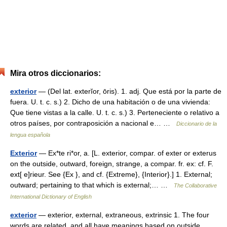
Mira otros diccionarios:
exterior
— (Del lat. exterĭor, ōris). 1. adj. Que está por la parte de
fuera. U. t. c. s.) 2. Dicho de una habitación o de una vivienda:
Que tiene vistas a la calle. U. t. c. s.) 3. Perteneciente o relativo a
otros países, por contraposición a nacional e… …
Diccionario de la
lengua española
Exterior
— Ex*te ri*or, a. [L. exterior, compar. of exter or exterus
on the outside, outward, foreign, strange, a compar. fr. ex: cf. F.
ext[ e]rieur. See {Ex }, and cf. {Extreme}, {Interior}.] 1. External;
outward; pertaining to that which is external;… …
The Collaborative
International Dictionary of English
exterior
— exterior, external, extraneous, extrinsic 1. The four
words are related, and all have meanings based on outside.