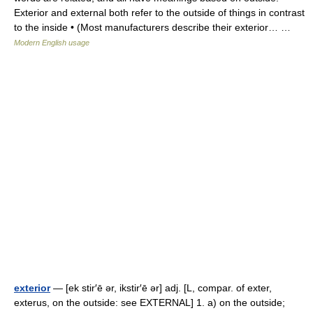
Exterior and external both refer to the outside of things in contrast
to the inside • (Most manufacturers describe their exterior… …
Modern English usage
exterior
— [ek stir′ē ər, ikstir′ē ər] adj. [L, compar. of exter,
exterus, on the outside: see EXTERNAL] 1. a) on the outside;