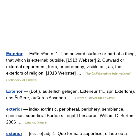
Exterior
— Ex*te ri*or, n. 1. The outward surface or part of a thing;
that which is external; outside. [1913 Webster] 2. Outward or
external deportment, form, or ceremony; visible act; as, the
exteriors of religion. [1913 Webster] …
The Collaborative International
Dictionary of English
Exterior
— (Bot.), äußerlich gelegen. Extérieur (fr., spr. Exterlöhr),
das Äußere, äußeres Ansehen …
Pierer's Universal-Lexikon
exterior
— index extrinsic, peripheral, periphery, semblance,
specious, superficial Burton s Legal Thesaurus. William C. Burton.
2006 …
Law dictionary
exterior
— |eis...ô| adj. 1. Que forma a superfície, o lado ou a